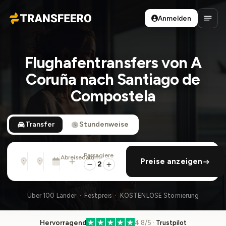
Anmelden
Transfeero
Haup
Flughafentransfers von A
Coruña nach Santiago de
Compostela
Transfer
Stundenweise
Passagiere
Von
Nach
Abreisedatum
rückfahrt hinzufügen
Preise anzeigen
Adresse, Flughafen, Hotel, ...
Adresse, Flughafen, Hotel, ...
Di., 11. Aug. · 01:45 PM
2
Über 100 Länder · Festpreis · KOSTENLOSE Stornierung
Hervorragend
4.8/5 ·
Trustpilot