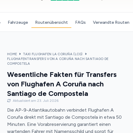
o
Fahrzeuge
Routenübersicht
FAQs
Verwandte Routen
HOME
TAXI FLUGHAFEN LA CORUÑA (LCG)
FLUGHAFENTRANSFERS VON A CORUÑA NACH SANTIAGO DE
COMPOSTELA
Wesentliche Fakten für Transfers
von Flughafen A Coruña nach
Santiago de Compostela
Aktualisiert am 23. Juli 2026
Die AP-9-Atlantikautobahn verbindet Flughafen A
Coruña direkt mit Santiago de Compostela in etwa 50
Minuten. Eine Vorabreservierung garantiert einen
wartenden Fahrer mit Namensschild und sorgt für