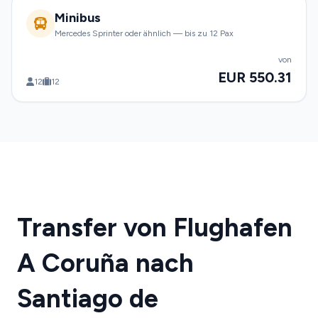
Minibus
Mercedes Sprinter oder ähnlich — bis zu 12 Pax
von
EUR 550.31
12
12
Transfer von Flughafen
A Coruña nach
Santiago de