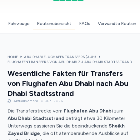
o
Fahrzeuge
Routenübersicht
FAQs
Verwandte Routen
HOME
ABU DHABI FLUGHAFENTRANSFERS (AUH)
FLUGHAFENTRANSFERS VON ABU DHABI ZU ABU DHABI STADTSSTRAND
Wesentliche Fakten für Transfers
von Flughafen Abu Dhabi nach Abu
Dhabi Stadtsstrand
Aktualisiert am 10. Juni 2026
Die Transferstrecke vom
Flughafen Abu Dhabi
zum
Abu Dhabi Stadtsstrand
beträgt etwa 30 Kilometer.
Unterwegs passieren Sie die beeindruckende
Sheikh
Zayed Bridge
, die oft atemberaubende Ausblicke auf