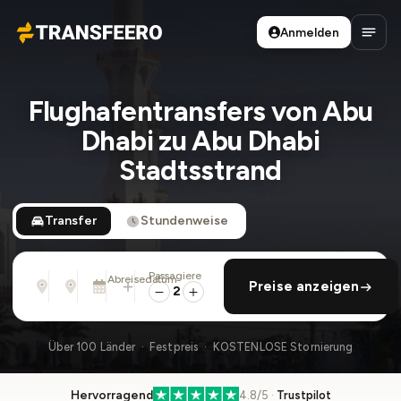
Anmelden
Transfeero
Haup
Flughafentransfers von Abu
Dhabi zu Abu Dhabi
Stadtsstrand
Transfer
Stundenweise
Passagiere
Von
Nach
Abreisedatum
rückfahrt hinzufügen
Preise anzeigen
Adresse, Flughafen, Hotel, ...
Adresse, Flughafen, Hotel, ...
Sa., 8. Aug. · 01:45 PM
2
Über 100 Länder · Festpreis · KOSTENLOSE Stornierung
Hervorragend
4.8/5 ·
Trustpilot