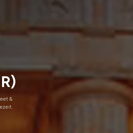
ER)
Meet &
ezeit.