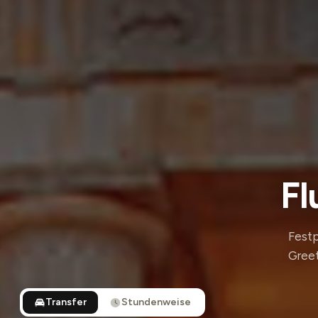
Fl
Festp
Greet
Transfer
Stundenweise