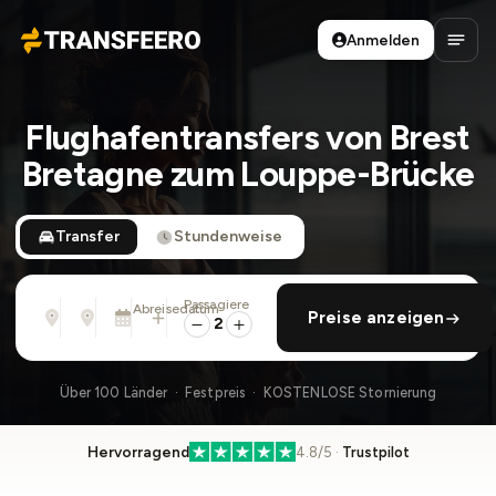
Anmelden
Transfeero
Haup
Flughafentransfers von Brest
Bretagne zum Louppe-Brücke
Transfer
Stundenweise
Passagiere
Von
Nach
Abreisedatum
rückfahrt hinzufügen
Preise anzeigen
Adresse, Flughafen, Hotel, ...
Adresse, Flughafen, Hotel, ...
Mo., 10. Aug. · 01:45 PM
2
Über 100 Länder · Festpreis · KOSTENLOSE Stornierung
Hervorragend
4.8/5 ·
Trustpilot