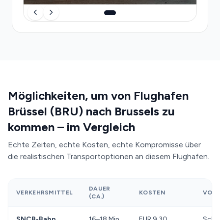
Möglichkeiten, um von Flughafen
Brüssel (BRU) nach Brussels zu
kommen – im Vergleich
Echte Zeiten, echte Kosten, echte Kompromisse über
die realistischen Transportoptionen an diesem Flughafen.
DAUER
VERKEHRSMITTEL
KOSTEN
VORT
(CA.)
SNCB-Bahn
16–18 Min.
EUR 9,30
Schne