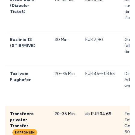
(Diabolo-
zuver
Ticket)
direkt
Zent
Buslinie 12
30 Min.
EUR 7,90
Günst
(STIB/MIVB)
(alle 
direkt
Taxi vom
20–35 Min.
EUR 45–EUR 55
Direk
Flughafen
Adres
wartu
Transfeero
20–35 Min.
ab EUR 34.69
Festp
privater
Empf
Transfer
Gepä
60 Mi
EMPFOHLEN