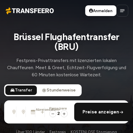
Anmelden
Transfeero
Haup
Brüssel Flughafentransfer
(BRU)
Festpreis-Privattransfers mit lizenzierten lokalen
Chauffeuren. Meet & Greet, Echtzeit-Flugverfolgung und
60 Minuten kostenlose Wartezeit.
Transfer
Stundenweise
Passagiere
Von
Nach
Abreisedatum
rückfahrt hinzufügen
Preise anzeigen
Adresse, Flughafen, Hotel, ...
Adresse, Flughafen, Hotel, ...
So., 9. Aug. · 01:45 PM
2
Über 100 Länder · Festpreis · KOSTENLOSE Stornierung