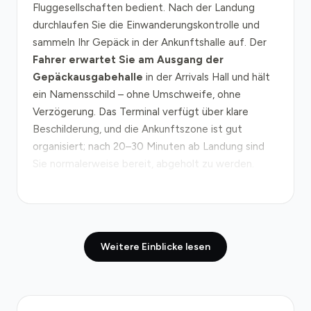
Fluggesellschaften bedient. Nach der Landung
durchlaufen Sie die Einwanderungskontrolle und
sammeln Ihr Gepäck in der Ankunftshalle auf. Der
Fahrer erwartet Sie am Ausgang der
Gepäckausgabehalle
in der Arrivals Hall und hält
ein Namensschild – ohne Umschweife, ohne
Verzögerung. Das Terminal verfügt über klare
Beschilderung, und die Ankunftszone ist gut
organisiert; nach 20–30 Minuten ab Landung sind
Sie normalerweise bereit, abgeholt zu werden.
Vom Flughafen zur Brüsseler Innenstadt führt Ihr
Weg über die
Ringstraße R0
, die den Flughafen
nordöstlich umgibt. Die Fahrt zum Zentrum (z. B.
Weitere Einblicke lesen
Grand-Place) dauert unter normalen Bedingungen
20–35 Minuten über etwa 20 km Straße. In den
Stoßzeiten (Morgens 07:00–09:00 Uhr und abends
17:00–19:00 Uhr) erfahren Sie auf der R0