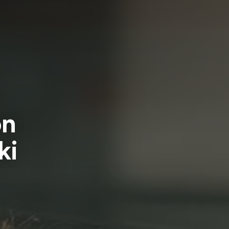
on
ki