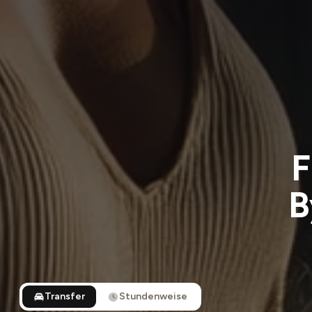
F
B
Transfer
Stundenweise