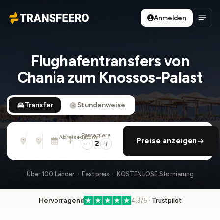
Anmelden
Transfeero
Haup
Flughafentransfers von
Chania zum Knossos-Palast
Transfer
Stundenweise
Passagiere
Von
Nach
Abreisedatum
rückfahrt hinzufügen
Preise anzeigen
Adresse, Flughafen, Hotel, ...
Adresse, Flughafen, Hotel, ...
Mo., 10. Aug. · 01:45 PM
2
Über 100 Länder · Festpreis · KOSTENLOSE Stornierung
Hervorragend
4.8/5 ·
Trustpilot