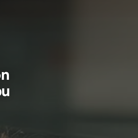
on
bu