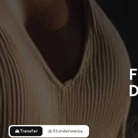
F
D
Transfer
Stundenweise