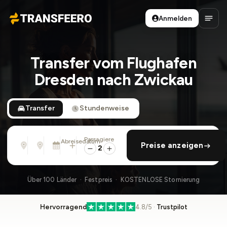
Anmelden
Transfeero
Haup
Transfer vom Flughafen
Dresden nach Zwickau
Transfer
Stundenweise
Passagiere
Von
Nach
Abreisedatum
rückfahrt hinzufügen
Preise anzeigen
Adresse, Flughafen, Hotel, ...
Adresse, Flughafen, Hotel, ...
Mi., 12. Aug. · 01:45 PM
2
Über 100 Länder · Festpreis · KOSTENLOSE Stornierung
Hervorragend
4.8/5 ·
Trustpilot