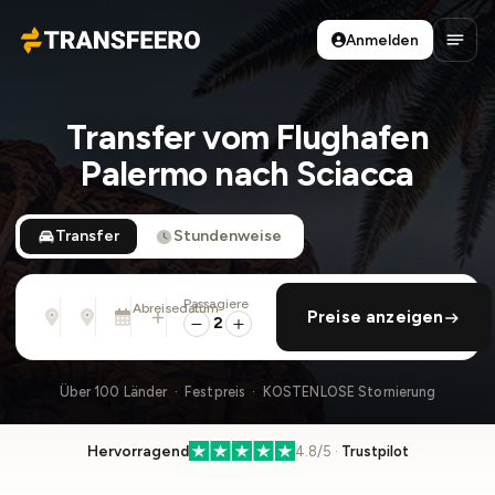
Anmelden
Transfeero
Haup
Transfer vom Flughafen
Palermo nach Sciacca
Transfer
Stundenweise
Passagiere
Von
Nach
Abreisedatum
rückfahrt hinzufügen
Preise anzeigen
Adresse, Flughafen, Hotel, ...
Adresse, Flughafen, Hotel, ...
Di., 11. Aug. · 01:45 PM
2
Über 100 Länder · Festpreis · KOSTENLOSE Stornierung
Hervorragend
4.8/5 ·
Trustpilot