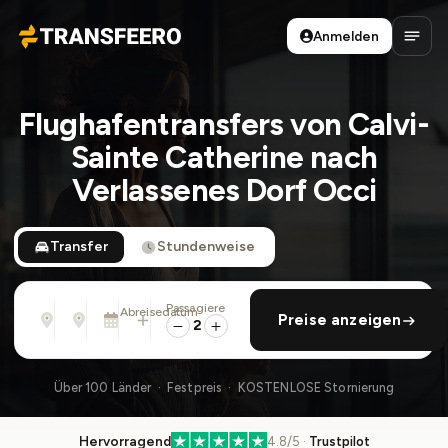
Anmelden
Transfeero
Haup
Flughafentransfers von Calvi-
Sainte Catherine nach
Verlassenes Dorf Occi
Transfer
Stundenweise
Passagiere
Von
Nach
Abreisedatum
rückfahrt hinzufügen
Preise anzeigen
Adresse, Flughafen, Hotel, ...
Adresse, Flughafen, Hotel, ...
Mo., 10. Aug. · 01:45 PM
2
Über 100 Länder · Festpreis · KOSTENLOSE Stornierung
Hervorragend
4.8/5 ·
Trustpilot