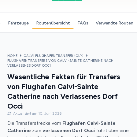
o
Fahrzeuge
Routenübersicht
FAQs
Verwandte Routen
HOME
CALVI FLUGHAFENTRANSFER (CLY)
FLUGHAFENTRANSFERS VON CALVI-SAINTE CATHERINE NACH
VERLASSENES DORF OCCI
Wesentliche Fakten für Transfers
von Flughafen Calvi-Sainte
Catherine nach Verlassenes Dorf
Occi
Aktualisiert am 10. Juni 2026
Die Transferstrecke vom
Flughafen Calvi-Sainte
Catherine
zum
verlassenen Dorf Occi
führt über eine