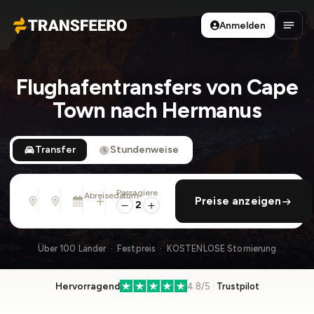
Anmelden
Transfeero
Haup
Flughafentransfers von Cape
Town nach Hermanus
Transfer
Stundenweise
Passagiere
Von
Nach
Abreisedatum
rückfahrt hinzufügen
Preise anzeigen
Adresse, Flughafen, Hotel, ...
Adresse, Flughafen, Hotel, ...
Mo., 10. Aug. · 01:45 PM
2
Über 100 Länder · Festpreis · KOSTENLOSE Stornierung
Hervorragend
4.8/5 ·
Trustpilot