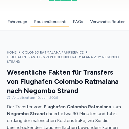
o
Fahrzeuge
Routenübersicht
FAQs
Verwandte Routen
HOME
COLOMBO RATMALANA FAHRSERVICE
FLUGHAFENTRANSFERS VON COLOMBO-RATMALANA ZUM NEGOMBO
STRAND
Wesentliche Fakten für Transfers
von Flughafen Colombo Ratmalana
nach Negombo Strand
Aktualisiert am 10. Juni 2026
Der Transfer vom
Flughafen Colombo Ratmalana
zum
Negombo Strand
dauert etwa 30 Minuten und führt
entlang der malerischen Küstenstraße, wo Sie die
beeindruckenden Lagunenflächen bewundern können.