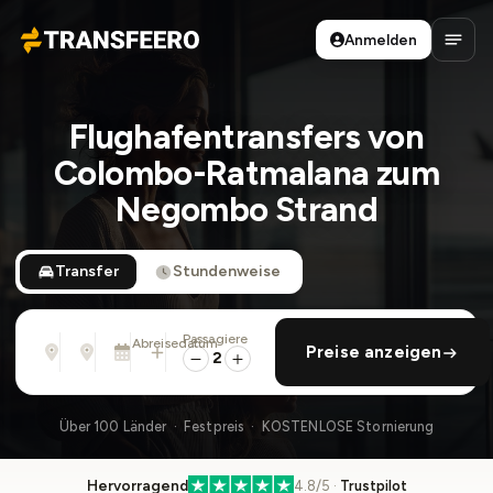
Anmelden
Transfeero
Haup
Flughafentransfers von
Colombo-Ratmalana zum
Negombo Strand
Transfer
Stundenweise
Passagiere
Von
Nach
Abreisedatum
rückfahrt hinzufügen
Preise anzeigen
Adresse, Flughafen, Hotel, ...
Adresse, Flughafen, Hotel, ...
So., 9. Aug. · 01:45 PM
2
Über 100 Länder · Festpreis · KOSTENLOSE Stornierung
Hervorragend
4.8/5 ·
Trustpilot