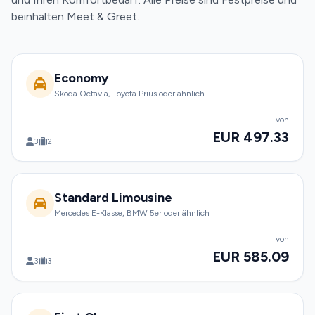
beinhalten Meet & Greet.
Economy
Skoda Octavia, Toyota Prius oder ähnlich
von
EUR 497.33
3
2
Standard Limousine
Mercedes E-Klasse, BMW 5er oder ähnlich
von
EUR 585.09
3
3