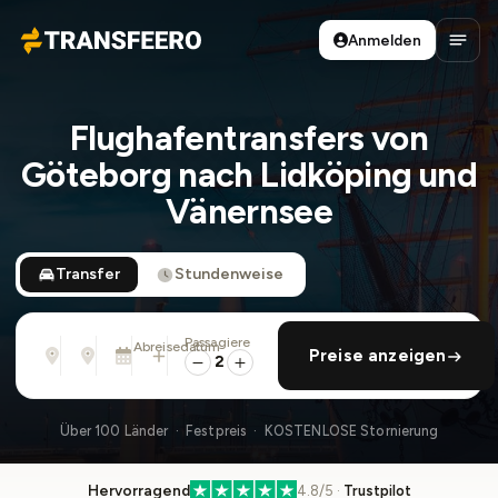
Anmelden
Transfeero
Haup
Flughafentransfers von
Göteborg nach Lidköping und
Vänernsee
Transfer
Stundenweise
Passagiere
Von
Nach
Abreisedatum
rückfahrt hinzufügen
Preise anzeigen
Adresse, Flughafen, Hotel, ...
Adresse, Flughafen, Hotel, ...
Mo., 10. Aug. · 01:45 PM
2
Über 100 Länder · Festpreis · KOSTENLOSE Stornierung
Hervorragend
4.8/5 ·
Trustpilot