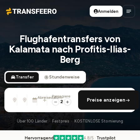
Anmelden
Transfeero
Haup
Flughafentransfers von
Kalamata nach Profitis-Ilias-
Berg
Transfer
Stundenweise
Passagiere
Von
Nach
Abreisedatum
rückfahrt hinzufügen
Preise anzeigen
Adresse, Flughafen, Hotel, ...
Adresse, Flughafen, Hotel, ...
Mo., 10. Aug. · 01:45 PM
2
Über 100 Länder · Festpreis · KOSTENLOSE Stornierung
Hervorragend
4.8/5 ·
Trustpilot