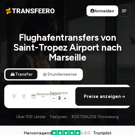
Anmelden
Transfeero
Haup
Flughafentransfers von
Saint-Tropez Airport nach
Marseille
Transfer
Stundenweise
Passagiere
Von
Nach
Abreisedatum
rückfahrt hinzufügen
Preise anzeigen
Adresse, Flughafen, Hotel, ...
Adresse, Flughafen, Hotel, ...
Mi., 12. Aug. · 13:45
2
Über 100 Länder · Festpreis · KOSTENLOSE Stornierung
Hervorragend
4.8/5 ·
Trustpilot