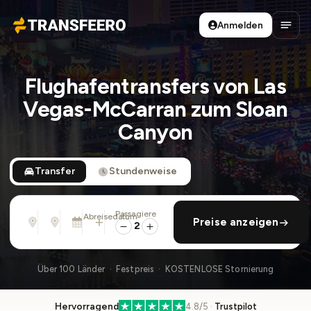
Anmelden
Transfeero
Haup
Flughafentransfers von Las
Vegas-McCarran zum Sloan
Canyon
Transfer
Stundenweise
Passagiere
Von
Nach
Abreisedatum
rückfahrt hinzufügen
Preise anzeigen
Adresse, Flughafen, Hotel, ...
Adresse, Flughafen, Hotel, ...
So., 9. Aug. · 13:45
2
Über 100 Länder · Festpreis · KOSTENLOSE Stornierung
Hervorragend
4.8/5 ·
Trustpilot