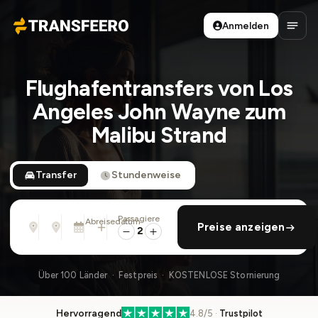
Anmelden
Transfeero
Haup
Flughafentransfers von Los
Angeles John Wayne zum
Malibu Strand
Transfer
Stundenweise
Passagiere
Von
Nach
Abreisedatum
rückfahrt hinzufügen
Preise anzeigen
Adresse, Flughafen, Hotel, ...
Adresse, Flughafen, Hotel, ...
Di., 11. Aug. · 01:45 PM
2
Über 100 Länder · Festpreis · KOSTENLOSE Stornierung
Hervorragend
4.8/5 ·
Trustpilot