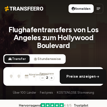
Anmelden
Transfeero
Haup
Flughafentransfers von Los
Angeles zum Hollywood
Boulevard
Transfer
Stundenweise
Passagiere
Von
Nach
Abreisedatum
rückfahrt hinzufügen
Preise anzeigen
Adresse, Flughafen, Hotel, ...
Adresse, Flughafen, Hotel, ...
Mo., 10. Aug. · 13:45
2
Über 100 Länder · Festpreis · KOSTENLOSE Stornierung
Hervorragend
4.8/5 ·
Trustpilot