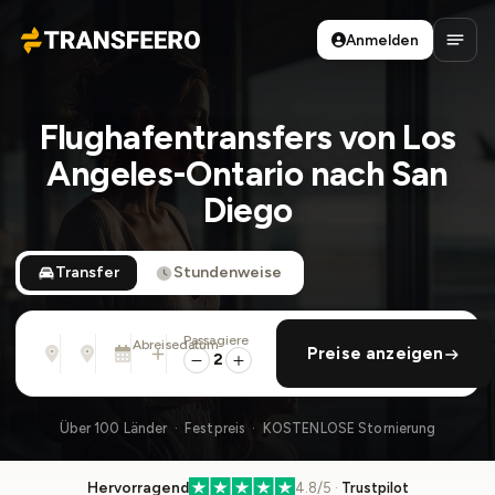
Anmelden
Transfeero
Haup
Flughafentransfers von Los
Angeles-Ontario nach San
Diego
Transfer
Stundenweise
Passagiere
Von
Nach
Abreisedatum
rückfahrt hinzufügen
Preise anzeigen
Adresse, Flughafen, Hotel, ...
Adresse, Flughafen, Hotel, ...
Di., 11. Aug. · 01:45 PM
2
Über 100 Länder · Festpreis · KOSTENLOSE Stornierung
Hervorragend
4.8/5 ·
Trustpilot