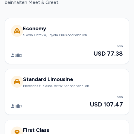
beinhalten Meet & Greet.
Economy
Skoda Octavia, Toyota Prius oder ähnlich
von
USD 77.38
3
2
Standard Limousine
Mercedes E-Klasse, BMW 5er oder ähnlich
von
USD 107.47
3
3
First Class