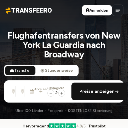
Anmelden
Transfeero
Haup
Flughafentransfers von New
York La Guardia nach
Broadway
Transfer
Stundenweise
Passagiere
Von
Nach
Abreisedatum
rückfahrt hinzufügen
Preise anzeigen
Adresse, Flughafen, Hotel, ...
Adresse, Flughafen, Hotel, ...
Sa., 8. Aug. · 01:45 PM
2
Über 100 Länder · Festpreis · KOSTENLOSE Stornierung
Hervorragend
4.8/5 ·
Trustpilot