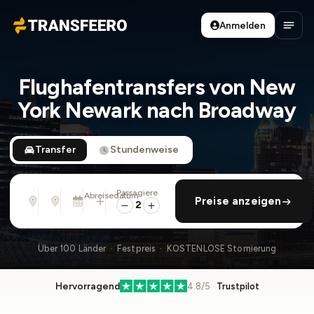
Anmelden
Transfeero
Haup
Flughafentransfers von New
York Newark nach Broadway
Transfer
Stundenweise
Passagiere
Von
Nach
Abreisedatum
rückfahrt hinzufügen
Preise anzeigen
Adresse, Flughafen, Hotel, ...
Adresse, Flughafen, Hotel, ...
Di., 11. Aug. · 01:45 PM
2
Über 100 Länder · Festpreis · KOSTENLOSE Stornierung
Hervorragend
4.8/5 ·
Trustpilot