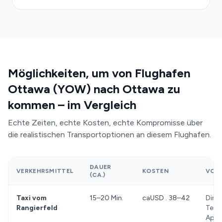
Möglichkeiten, um von Flughafen
Ottawa (YOW) nach Ottawa zu
kommen – im Vergleich
Echte Zeiten, echte Kosten, echte Kompromisse über
die realistischen Transportoptionen an diesem Flughafen.
DAUER
VERKEHRSMITTEL
KOSTEN
VORT
(CA.)
Taxi vom
15–20 Min.
caUSD . 38–42
Dire
Rangierfeld
Termi
App 