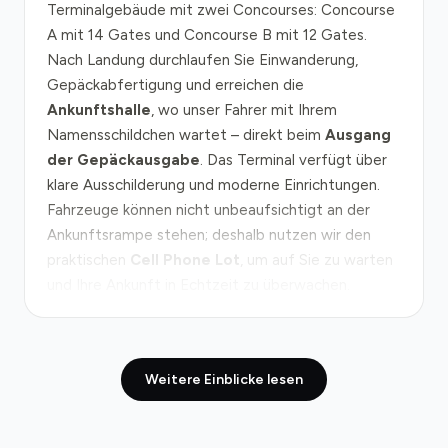
Terminalgebäude mit zwei Concourses: Concourse
A mit 14 Gates und Concourse B mit 12 Gates.
Nach Landung durchlaufen Sie Einwanderung,
Gepäckabfertigung und erreichen die
Ankunftshalle
, wo unser Fahrer mit Ihrem
Namensschildchen wartet – direkt beim
Ausgang
der Gepäckausgabe
. Das Terminal verfügt über
klare Ausschilderung und moderne Einrichtungen.
Fahrzeuge können nicht unbeaufsichtigt an der
Ankunftsrampe stehen; deshalb nutzen wir den
praktischen
Cell Phone Lot
, um auf Sie zu warten
und Ihre Ankunft in Echtzeit zu überwachen.
Von Flughafen Ottawa zur Innenstadt führt die
Route über den
Highway 417
(Queensway),
Weitere Einblicke lesen
Ottawas verkehrsreichste Nord-Süd-Achse. Die
Entfernung zur Innenstadt beträgt etwa 20
Kilometer; unter normalen Bedingungen dauert die