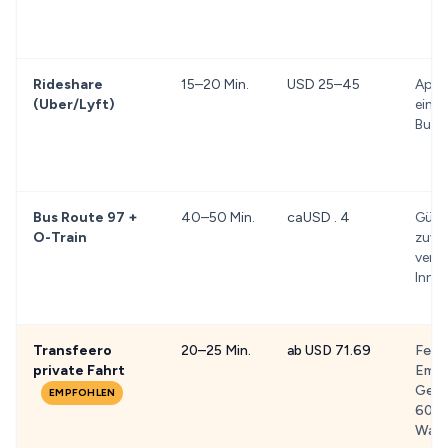
Rideshare
15–20 Min.
USD 25–45
App-
(Uber/Lyft)
einf
Buch
Bus Route 97 +
40–50 Min.
caUSD . 4
Güns
O-Train
zuver
verb
Inne
Transfeero
20–25 Min.
ab USD 71.69
Festp
private Fahrt
Empf
Gepä
EMPFOHLEN
60 M
Wart