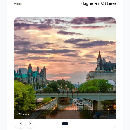
Flughafen Ottawa
Alias
Im Vergleich zu anderen Optionen bietet eine
vorgebuchte private Fahrt entscheidende Vorteile.
Das offizielle Taxi-Rangierfeld vor dem Terminal
hat regelmäßig lange Warteschlangen, besonders
während Stoßzeiten; Taxifahrten kosten etwa CAD
38–42 mit unvorhersehbaren Wartezeiten.
Rideshare-Dienste
wie Uber und Lyft sind app-
gesteuert und können Surge-Preise aufweisen. Der
öffentliche Bus Route 97 kostet nur CAD 3,75,
erfordert aber 30–45 Minuten und ist mit
schwerem Gepäck unbequem. Eine Transfeero-
Buchung spart Ihnen Zeit, Stress und garantiert
einen zuverlässigen, professionellen Service vom
Moment Ihrer Landung an.
Ottawa