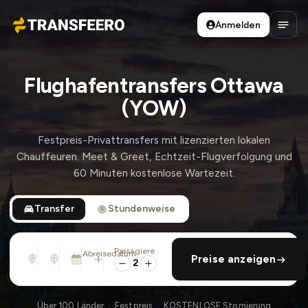
Anmelden
Transfeero
Haup
Flughafentransfers Ottawa
(YOW)
Festpreis-Privattransfers mit lizenzierten lokalen
Chauffeuren. Meet & Greet, Echtzeit-Flugverfolgung und
60 Minuten kostenlose Wartezeit.
Transfer
Stundenweise
Passagiere
Von
Nach
Abreisedatum
rückfahrt hinzufügen
Preise anzeigen
Adresse, Flughafen, Hotel, ...
Adresse, Flughafen, Hotel, ...
Mi., 12. Aug. · 01:45 PM
2
Über 100 Länder · Festpreis · KOSTENLOSE Stornierung