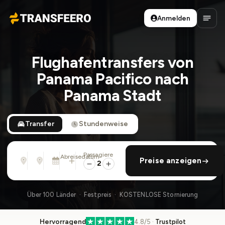
Anmelden
Transfeero
Haup
Flughafentransfers von
Panama Pacifico nach
Panama Stadt
Transfer
Stundenweise
Passagiere
Von
Nach
Abreisedatum
rückfahrt hinzufügen
Preise anzeigen
Adresse, Flughafen, Hotel, ...
Adresse, Flughafen, Hotel, ...
So., 9. Aug. · 01:45 PM
2
Über 100 Länder · Festpreis · KOSTENLOSE Stornierung
Hervorragend
4.8/5 ·
Trustpilot