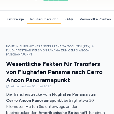
o
Fahrzeuge
Routenübersicht
FAQs
Verwandte Routen
HOME
FLUGHAFENTRANSFERS PANAMA TOCUMEN (PTY)
FLUGHAFENTRANSFERS VON PANAMA ZUM CERRO ANCON
PANORAMAPUNKT
Wesentliche Fakten für Transfers
von Flughafen Panama nach Cerro
Ancon Panoramapunkt
Aktualisiert am 10. Juni 2026
Die Transferstrecke vom
Flughafen Panama
zum
Cerro Ancon Panoramapunkt
beträgt etwa 30
Kilometer. Halten Sie unterwegs an der
beeindruckenden
Amerikanische Botschaft
für einen