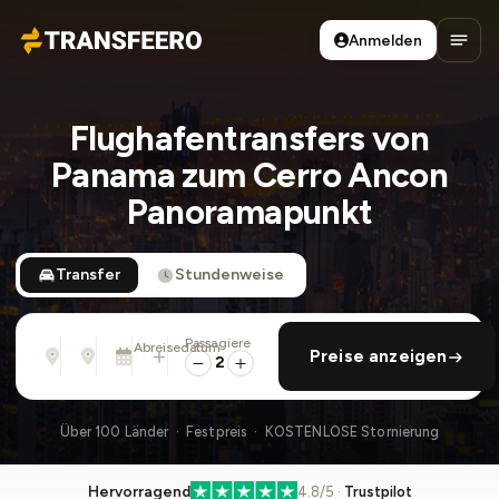
Anmelden
Transfeero
Haup
Flughafentransfers von
Panama zum Cerro Ancon
Panoramapunkt
Transfer
Stundenweise
Passagiere
Von
Nach
Abreisedatum
rückfahrt hinzufügen
Preise anzeigen
Adresse, Flughafen, Hotel, ...
Adresse, Flughafen, Hotel, ...
Mo., 10. Aug. · 01:45 PM
2
Über 100 Länder · Festpreis · KOSTENLOSE Stornierung
Hervorragend
4.8/5 ·
Trustpilot