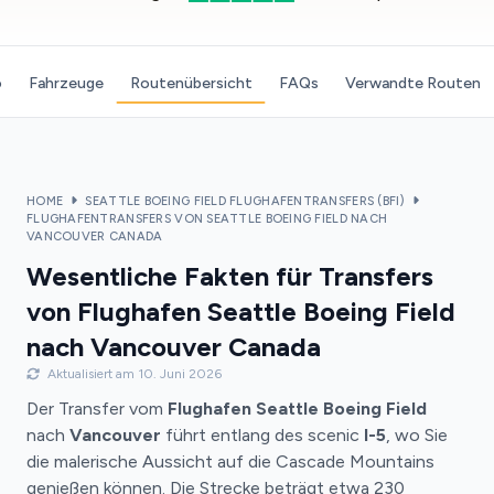
o
Fahrzeuge
Routenübersicht
FAQs
Verwandte Routen
HOME
SEATTLE BOEING FIELD FLUGHAFENTRANSFERS (BFI)
FLUGHAFENTRANSFERS VON SEATTLE BOEING FIELD NACH
VANCOUVER CANADA
Wesentliche Fakten für Transfers
von Flughafen Seattle Boeing Field
nach Vancouver Canada
Aktualisiert am 10. Juni 2026
Der Transfer vom
Flughafen Seattle Boeing Field
nach
Vancouver
führt entlang des scenic
I-5
, wo Sie
die malerische Aussicht auf die Cascade Mountains
genießen können. Die Strecke beträgt etwa 230