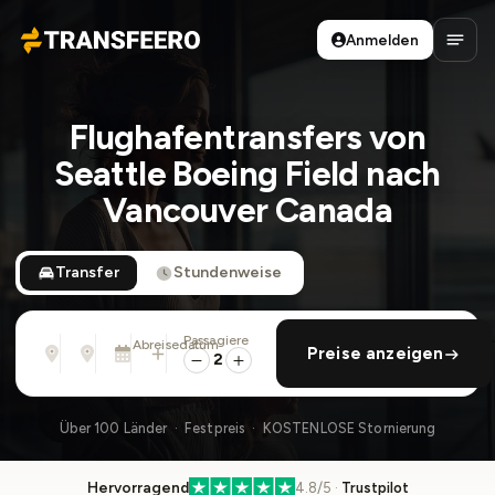
Anmelden
Transfeero
Haup
Flughafentransfers von
Seattle Boeing Field nach
Vancouver Canada
Transfer
Stundenweise
Passagiere
Von
Nach
Abreisedatum
rückfahrt hinzufügen
Preise anzeigen
Adresse, Flughafen, Hotel, ...
Adresse, Flughafen, Hotel, ...
So., 9. Aug. · 01:45 PM
2
Über 100 Länder · Festpreis · KOSTENLOSE Stornierung
Hervorragend
4.8/5 ·
Trustpilot