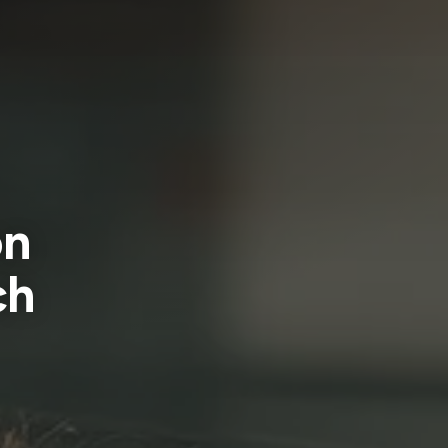
on
ch