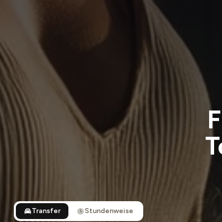
F
T
Transfer
Stundenweise