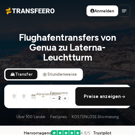
Anmelden
Transfeero
Haup
Flughafentransfers von
Genua zu Laterna-
Leuchtturm
Transfer
Stundenweise
Passagiere
Von
Nach
Abreisedatum
rückfahrt hinzufügen
Preise anzeigen
Adresse, Flughafen, Hotel, ...
Adresse, Flughafen, Hotel, ...
Sa., 8. Aug. · 01:45 PM
2
Über 100 Länder · Festpreis · KOSTENLOSE Stornierung
Hervorragend
4.8/5 ·
Trustpilot