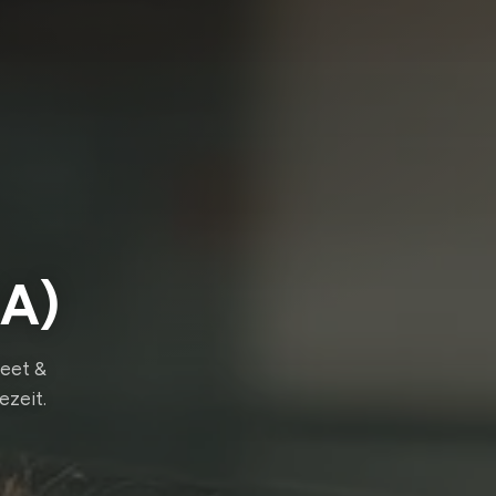
PA)
Meet &
ezeit.