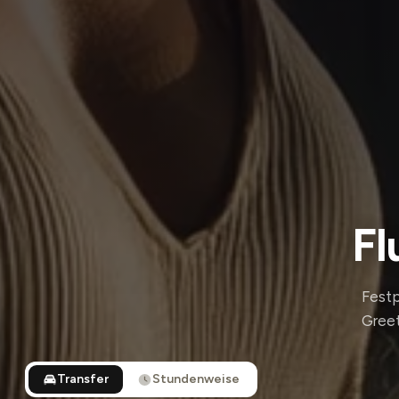
Fl
Festp
Greet
Transfer
Stundenweise