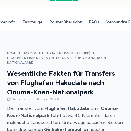
ckeninfo
Fahrzeuge
Routenübersicht
FAQs
Verwandte 
HOME
HAKODATE FLUGHAFENTRANSFERS (HKD)
FLUGHAFENTRANSFERS VON HAKODATE ZUM ONUMA-KOEN-
NATIONALPARK
Wesentliche Fakten für Transfers
von Flughafen Hakodate nach
Onuma-Koen-Nationalpark
Aktualisiert am 10. Juni 2026
Der Transfer vom
Flughafen Hakodate
zum
Onuma-
Koen-Nationalpark
führt etwa 40 Kilometer durch
malerische Landschaften. Unterwegs passieren Sie den
beeindruckenden
Ginkaku-Tempel
, ein idealer