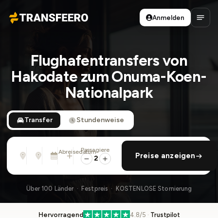
Anmelden
Transfeero
Haup
Flughafentransfers von
Hakodate zum Onuma-Koen-
Nationalpark
Transfer
Stundenweise
Passagiere
Von
Nach
Abreisedatum
rückfahrt hinzufügen
Preise anzeigen
Adresse, Flughafen, Hotel, ...
Adresse, Flughafen, Hotel, ...
Mi., 12. Aug. · 13:45
2
Über 100 Länder · Festpreis · KOSTENLOSE Stornierung
Hervorragend
4.8/5 ·
Trustpilot