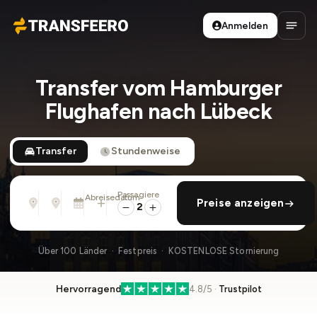
Anmelden
Transfeero
Haup
Transfer vom Hamburger
Flughafen nach Lübeck
Transfer
Stundenweise
Passagiere
Von
Nach
Abreisedatum
rückfahrt hinzufügen
Preise anzeigen
Adresse, Flughafen, Hotel, ...
Adresse, Flughafen, Hotel, ...
Sa., 8. Aug. · 01:45 PM
2
Über 100 Länder · Festpreis · KOSTENLOSE Stornierung
Hervorragend
4.8/5 ·
Trustpilot