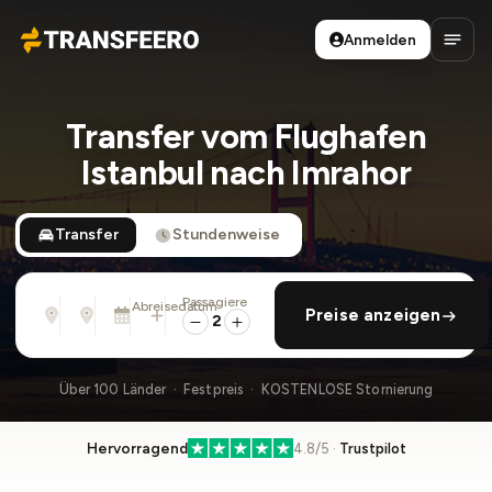
Anmelden
Transfeero
Haup
Transfer vom Flughafen
Istanbul nach Imrahor
Transfer
Stundenweise
Passagiere
Von
Nach
Abreisedatum
rückfahrt hinzufügen
Preise anzeigen
Adresse, Flughafen, Hotel, ...
Adresse, Flughafen, Hotel, ...
Di., 11. Aug. · 01:45 PM
2
Über 100 Länder · Festpreis · KOSTENLOSE Stornierung
Hervorragend
4.8/5 ·
Trustpilot