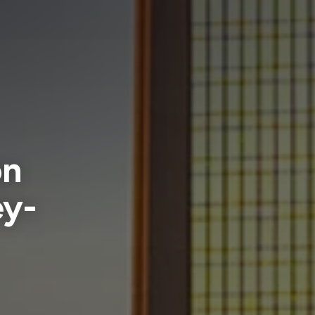
on
ey-