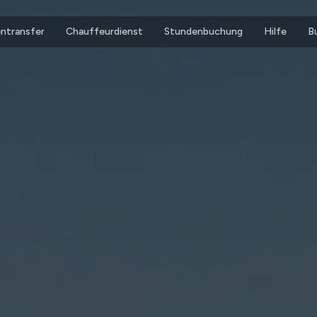
ntransfer
Chauffeurdienst
Stundenbuchung
Hilfe
B