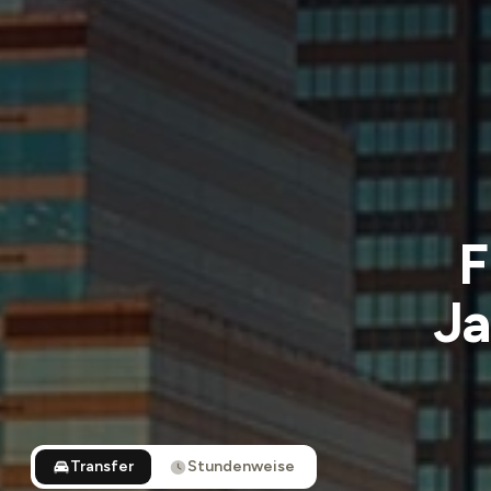
F
Ja
Transfer
Stundenweise