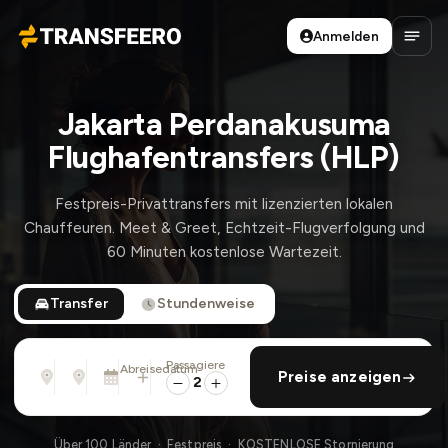
Anmelden
Transfeero
Haup
Jakarta Perdanakusuma
Flughafentransfers (HLP)
Festpreis-Privattransfers mit lizenzierten lokalen
Chauffeuren. Meet & Greet, Echtzeit-Flugverfolgung und
60 Minuten kostenlose Wartezeit.
Transfer
Stundenweise
Passagiere
Von
Nach
Abreisedatum
rückfahrt hinzufügen
Preise anzeigen
Adresse, Flughafen, Hotel, ...
Adresse, Flughafen, Hotel, ...
Di., 11. Aug. · 13:45
2
Über 100 Länder · Festpreis · KOSTENLOSE Stornierung