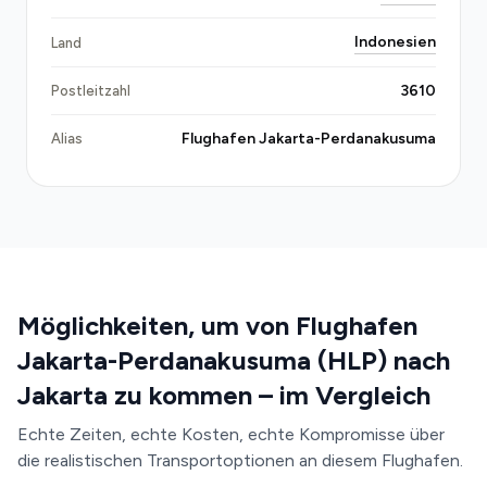
Partner halten gültige indonesische
Transportlizenzen und versichern zuverlässigen,
Indonesien
Land
professionellen Service.
3610
Postleitzahl
Gegenüber lokalen Taxistationen, Fahrdiensten und
Flughafen Jakarta-Perdanakusuma
Alias
Bussen bietet Transfeero erhebliche Vorteile: Kein
Warten in Schlangen, keine Surge-Pricing-Gebühren
nach Mitternacht, garantierter Fahrer unabhängig
von Verspätungen (der Flugstatus wird in Echtzeit
überwacht), und einfaches Gepäckhandling ohne
Handschlag-Verhandlungen. Bluebird-Metertaxis
kosten oft IDR 100.000–200.000 und unterliegen
Möglichkeiten, um von Flughafen
Verkehrsstaus; DAMRI-Busse dauern 45–90
Jakarta-Perdanakusuma (HLP) nach
Minuten mit unzuverlässigen Abfahrtszeiten.
Jakarta zu kommen – im Vergleich
Echte Zeiten, echte Kosten, echte Kompromisse über
die realistischen Transportoptionen an diesem Flughafen.