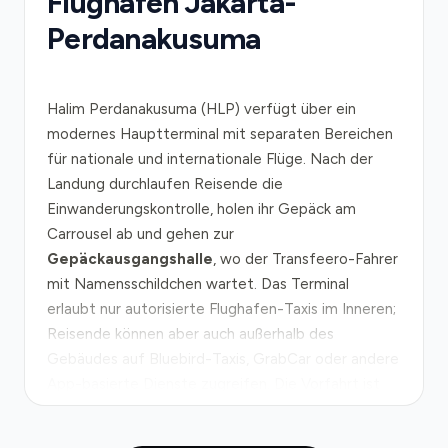
Flughafen Jakarta-
Perdanakusuma
Halim Perdanakusuma (HLP) verfügt über ein
modernes Hauptterminal mit separaten Bereichen
für nationale und internationale Flüge. Nach der
Landung durchlaufen Reisende die
Einwanderungskontrolle, holen ihr Gepäck am
Carrousel ab und gehen zur
Gepäckausgangshalle
, wo der Transfeero-Fahrer
mit Namensschildchen wartet. Das Terminal
erlaubt nur autorisierte Flughafen-Taxis im Inneren;
Reisende können aber auch außerhalb des
Gebäudes auf Bluebird-Taxis, GrabCar oder andere
App-basierte Dienste zugreifen. Die Vorfahrt ist
gebührenfrei und unkompliziert gestaltet.