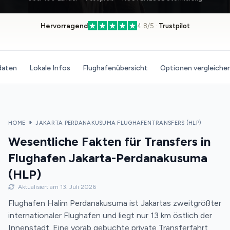
Hervorragend
4.8/5 ·
Trustpilot
daten
Lokale Infos
Flughafenübersicht
Optionen vergleiche
HOME
JAKARTA PERDANAKUSUMA FLUGHAFENTRANSFERS (HLP)
Wesentliche Fakten für Transfers in
Flughafen Jakarta-Perdanakusuma
(HLP)
Aktualisiert am 13. Juli 2026
Flughafen Halim Perdanakusuma ist Jakartas zweitgrößter
internationaler Flughafen und liegt nur 13 km östlich der
Innenstadt. Eine vorab gebuchte private Transferfahrt