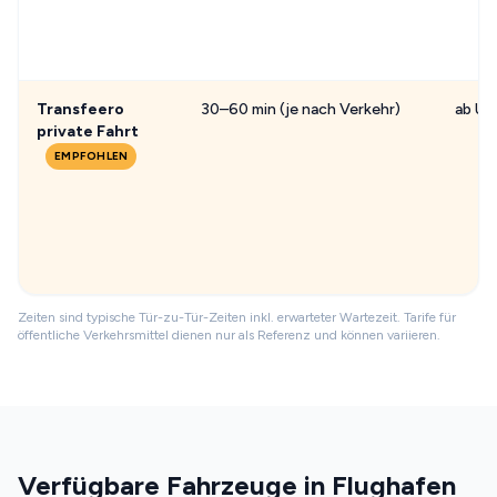
Transfeero
30–60 min (je nach Verkehr)
ab US
private Fahrt
EMPFOHLEN
Zeiten sind typische Tür-zu-Tür-Zeiten inkl. erwarteter Wartezeit. Tarife für
öffentliche Verkehrsmittel dienen nur als Referenz und können variieren.
Verfügbare Fahrzeuge in Flughafen