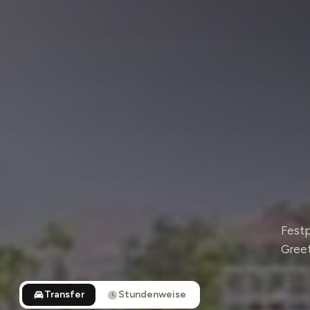
Festp
Greet
Transfer
Stundenweise