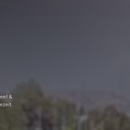
Meet &
ezeit.