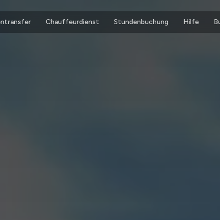
ntransfer
Chauffeurdienst
Stundenbuchung
Hilfe
B