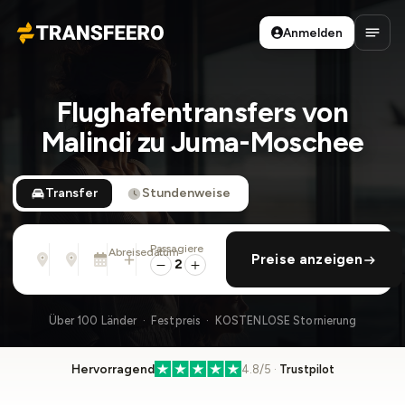
Anmelden
Transfeero
Haup
Flughafentransfers von
Malindi zu Juma-Moschee
Transfer
Stundenweise
Passagiere
Von
Nach
Abreisedatum
rückfahrt hinzufügen
Preise anzeigen
Adresse, Flughafen, Hotel, ...
Adresse, Flughafen, Hotel, ...
So., 9. Aug. · 01:45 PM
2
Über 100 Länder · Festpreis · KOSTENLOSE Stornierung
Hervorragend
4.8/5 ·
Trustpilot