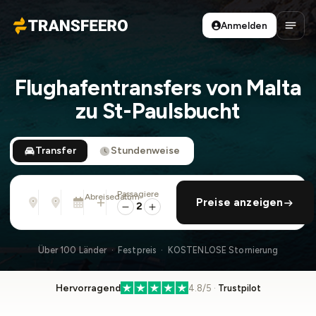
Anmelden
Transfeero
Haup
Flughafentransfers von Malta
zu St-Paulsbucht
Transfer
Stundenweise
Passagiere
Von
Nach
Abreisedatum
rückfahrt hinzufügen
Preise anzeigen
Adresse, Flughafen, Hotel, ...
Adresse, Flughafen, Hotel, ...
Di., 11. Aug. · 01:45 PM
2
Über 100 Länder · Festpreis · KOSTENLOSE Stornierung
Hervorragend
4.8/5 ·
Trustpilot