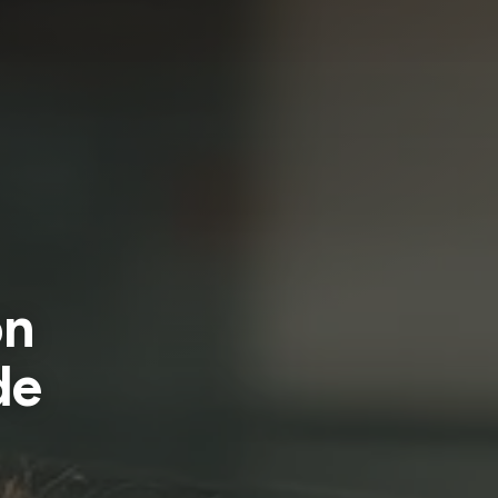
on
de