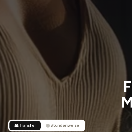
F
M
Transfer
Stundenweise