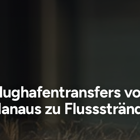
lughafentransfers v
anaus zu Flusssträn