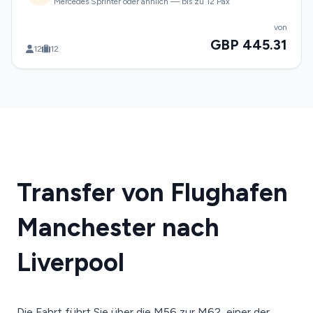
Mercedes Sprinter oder ähnlich — bis zu 12 Pax
von
GBP 445.31
12
12
Transfer von Flughafen
Manchester nach
Liverpool
Die Fahrt führt Sie über die M56 zur M62, einer der