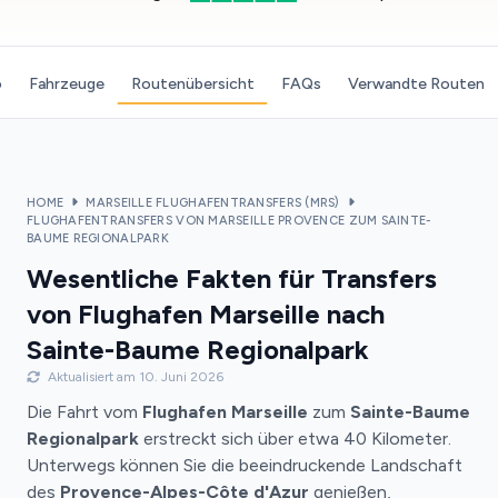
o
Fahrzeuge
Routenübersicht
FAQs
Verwandte Routen
HOME
MARSEILLE FLUGHAFENTRANSFERS (MRS)
FLUGHAFENTRANSFERS VON MARSEILLE PROVENCE ZUM SAINTE-
BAUME REGIONALPARK
Wesentliche Fakten für Transfers
von Flughafen Marseille nach
Sainte-Baume Regionalpark
Aktualisiert am 10. Juni 2026
Die Fahrt vom
Flughafen Marseille
zum
Sainte-Baume
Regionalpark
erstreckt sich über etwa 40 Kilometer.
Unterwegs können Sie die beeindruckende Landschaft
des
Provence-Alpes-Côte d'Azur
genießen,