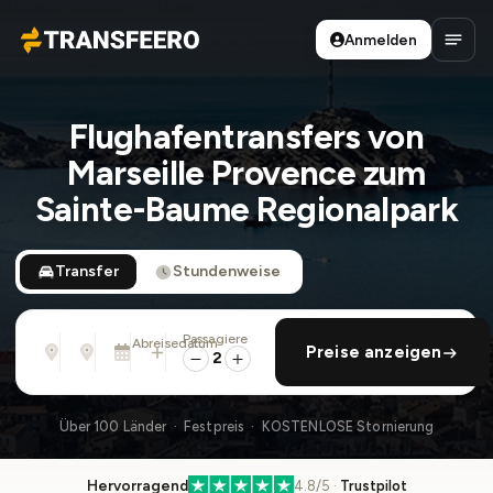
Anmelden
Transfeero
Haup
Flughafentransfers von
Marseille Provence zum
Sainte-Baume Regionalpark
Transfer
Stundenweise
Passagiere
Von
Nach
Abreisedatum
rückfahrt hinzufügen
Preise anzeigen
Adresse, Flughafen, Hotel, ...
Adresse, Flughafen, Hotel, ...
So., 9. Aug. · 01:45 PM
2
Über 100 Länder · Festpreis · KOSTENLOSE Stornierung
Hervorragend
4.8/5 ·
Trustpilot