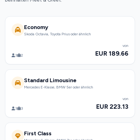
Economy
Skoda Octavia, Toyota Prius oder ähnlich
von
EUR 189.66
3
2
Standard Limousine
Mercedes E-Klasse, BMW 5er oder ähnlich
von
EUR 223.13
3
3
First Class