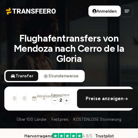
Anmelden
Transfeero
Haup
Flughafentransfers von
Mendoza nach Cerro de la
Gloria
Transfer
Stundenweise
Passagiere
Von
Nach
Abreisedatum
rückfahrt hinzufügen
Preise anzeigen
Adresse, Flughafen, Hotel, ...
Adresse, Flughafen, Hotel, ...
Mi., 12. Aug. · 01:45 PM
2
Über 100 Länder · Festpreis · KOSTENLOSE Stornierung
Hervorragend
4.8/5 ·
Trustpilot