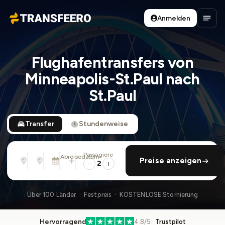
Anmelden
Transfeero
Haup
Flughafentransfers von
Minneapolis-St.Paul nach
St.Paul
Transfer
Stundenweise
Passagiere
Von
Nach
Abreisedatum
rückfahrt hinzufügen
Preise anzeigen
Adresse, Flughafen, Hotel, ...
Adresse, Flughafen, Hotel, ...
Sa., 8. Aug. · 01:45 PM
2
Über 100 Länder · Festpreis · KOSTENLOSE Stornierung
Hervorragend
4.8/5 ·
Trustpilot