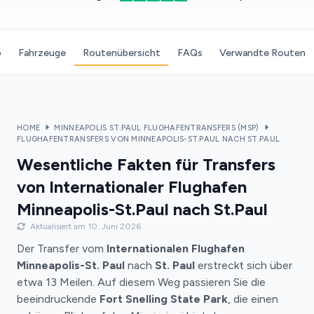
o
Fahrzeuge
Routenübersicht
FAQs
Verwandte Routen
HOME
MINNEAPOLIS ST.PAUL FLUGHAFENTRANSFERS (MSP)
FLUGHAFENTRANSFERS VON MINNEAPOLIS-ST.PAUL NACH ST.PAUL
Wesentliche Fakten für Transfers
von Internationaler Flughafen
Minneapolis-St.Paul nach St.Paul
Aktualisiert am 10. Juni 2026
Der Transfer vom
Internationalen Flughafen
Minneapolis-St. Paul
nach
St. Paul
erstreckt sich über
etwa 13 Meilen. Auf diesem Weg passieren Sie die
beeindruckende
Fort Snelling State Park
, die einen