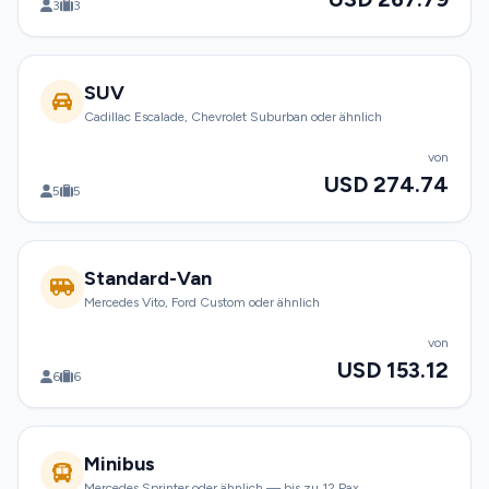
3
3
SUV
Cadillac Escalade, Chevrolet Suburban oder ähnlich
von
USD 274.74
5
5
Standard-Van
Mercedes Vito, Ford Custom oder ähnlich
von
USD 153.12
6
6
Minibus
Mercedes Sprinter oder ähnlich — bis zu 12 Pax