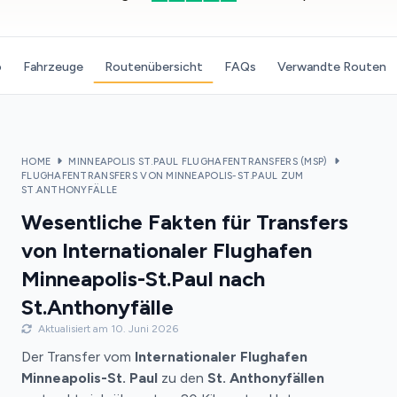
o
Fahrzeuge
Routenübersicht
FAQs
Verwandte Routen
HOME
MINNEAPOLIS ST.PAUL FLUGHAFENTRANSFERS (MSP)
FLUGHAFENTRANSFERS VON MINNEAPOLIS-ST.PAUL ZUM
ST.ANTHONYFÄLLE
Wesentliche Fakten für Transfers
von Internationaler Flughafen
Minneapolis-St.Paul nach
St.Anthonyfälle
Aktualisiert am 10. Juni 2026
Der Transfer vom
Internationaler Flughafen
Minneapolis-St. Paul
zu den
St. Anthonyfällen