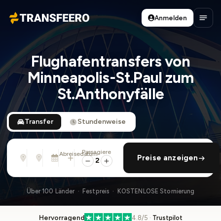
Anmelden
Transfeero
Haup
Flughafentransfers von
Minneapolis-St.Paul zum
St.Anthonyfälle
Transfer
Stundenweise
Passagiere
Von
Nach
Abreisedatum
rückfahrt hinzufügen
Preise anzeigen
Adresse, Flughafen, Hotel, ...
Adresse, Flughafen, Hotel, ...
So., 9. Aug. · 01:45 PM
2
Über 100 Länder · Festpreis · KOSTENLOSE Stornierung
Hervorragend
4.8/5 ·
Trustpilot