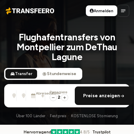
Anmelden
Transfeero
Haup
Flughafentransfers von
Montpellier zum DeThau
Lagune
Transfer
Stundenweise
Passagiere
Von
Nach
Abreisedatum
rückfahrt hinzufügen
Preise anzeigen
Adresse, Flughafen, Hotel, ...
Adresse, Flughafen, Hotel, ...
Di., 11. Aug. · 01:45 PM
2
Über 100 Länder · Festpreis · KOSTENLOSE Stornierung
Hervorragend
4.8/5 ·
Trustpilot