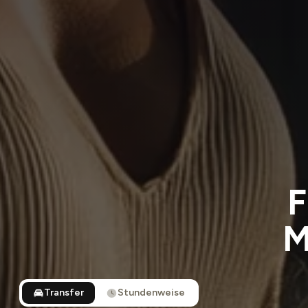
F
M
Transfer
Stundenweise