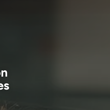
on
es