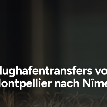
lughafentransfers v
ontpellier nach Nîm