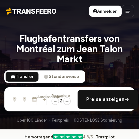
Anmelden
Transfeero
Haup
Flughafentransfers von
Montréal zum Jean Talon
Markt
Transfer
Stundenweise
Passagiere
Von
Nach
Abreisedatum
rückfahrt hinzufügen
Preise anzeigen
Adresse, Flughafen, Hotel, ...
Adresse, Flughafen, Hotel, ...
Sa., 8. Aug. · 01:45 PM
2
Über 100 Länder · Festpreis · KOSTENLOSE Stornierung
Hervorragend
4.8/5 ·
Trustpilot