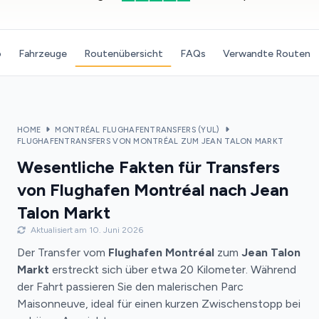
o
Fahrzeuge
Routenübersicht
FAQs
Verwandte Routen
HOME
MONTRÉAL FLUGHAFENTRANSFERS (YUL)
FLUGHAFENTRANSFERS VON MONTRÉAL ZUM JEAN TALON MARKT
Wesentliche Fakten für Transfers
von Flughafen Montréal nach Jean
Talon Markt
Aktualisiert am 10. Juni 2026
Der Transfer vom
Flughafen Montréal
zum
Jean Talon
Markt
erstreckt sich über etwa 20 Kilometer. Während
der Fahrt passieren Sie den malerischen Parc
Maisonneuve, ideal für einen kurzen Zwischenstopp bei