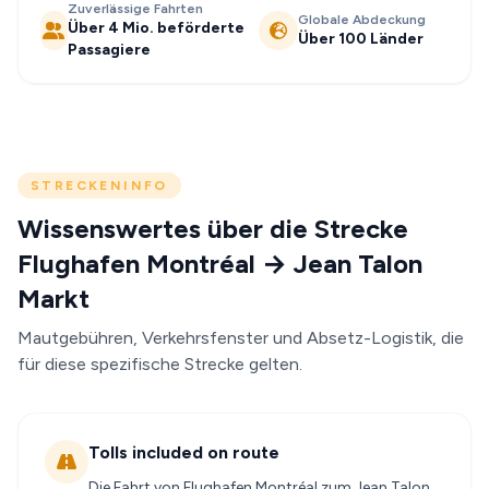
Zuverlässige Fahrten
Globale Abdeckung
Über 4 Mio. beförderte
Über 100 Länder
Passagiere
STRECKENINFO
Wissenswertes über die Strecke
Flughafen Montréal → Jean Talon
Markt
Mautgebühren, Verkehrsfenster und Absetz-Logistik, die
für diese spezifische Strecke gelten.
Tolls included on route
Die Fahrt von Flughafen Montréal zum Jean Talon