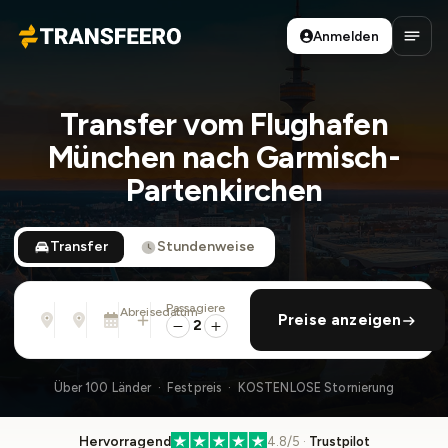
Anmelden
Transfeero
Haup
Transfer vom Flughafen
München nach Garmisch-
Partenkirchen
Transfer
Stundenweise
Passagiere
Von
Nach
Abreisedatum
rückfahrt hinzufügen
Preise anzeigen
Adresse, Flughafen, Hotel, ...
Adresse, Flughafen, Hotel, ...
Sa., 8. Aug. · 01:45 PM
2
Über 100 Länder · Festpreis · KOSTENLOSE Stornierung
Hervorragend
4.8/5 ·
Trustpilot