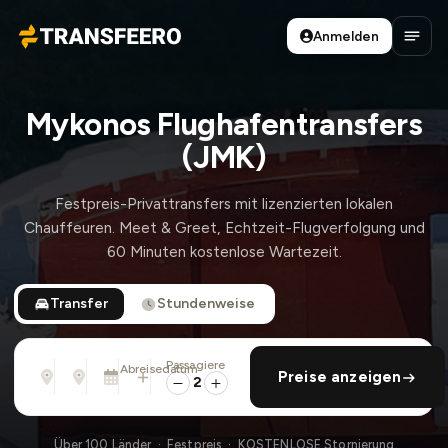
Anmelden
Transfeero
Haup
Mykonos Flughafentransfers
(JMK)
Festpreis-Privattransfers mit lizenzierten lokalen
Chauffeuren. Meet & Greet, Echtzeit-Flugverfolgung und
60 Minuten kostenlose Wartezeit.
Transfer
Stundenweise
Passagiere
Von
Nach
Abreisedatum
rückfahrt hinzufügen
Preise anzeigen
Adresse, Flughafen, Hotel, ...
Adresse, Flughafen, Hotel, ...
Di., 11. Aug. · 01:45 PM
2
Über 100 Länder · Festpreis · KOSTENLOSE Stornierung