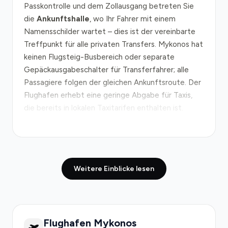
Passkontrolle und dem Zollausgang betreten Sie
die
Ankunftshalle
, wo Ihr Fahrer mit einem
Namensschilder wartet – dies ist der vereinbarte
Treffpunkt für alle privaten Transfers. Mykonos hat
keinen Flugsteig-Busbereich oder separate
Gepäckausgabeschalter für Transferfahrer; alle
Passagiere folgen der gleichen Ankunftsroute. Der
Flughafen erhebt eine geringe Abgabe für Taxis,
die bereits in lokalen Taxitarifen enthalten ist.
Die Fahrt vom Flughafen Mykonos nach Mykonos-
Stadt folgt einer einfachen, malerischen Route
über die Hauptküstenstraße – nur 4 km Entfernung,
Weitere Einblicke lesen
normalerweise in etwa 10 Minuten zu bewältigen.
In der Hochsaison (Juni bis September) und
während der Stoßzeiten von 17:00 bis 20:00 Uhr
können
Verkehrsstaus
die Fahrt um 15–20
Flughafen Mykonos
Minuten verlängern, besonders wenn mehrere