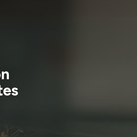
on
tes