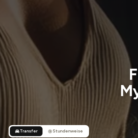
F
My
Transfer
Stundenweise